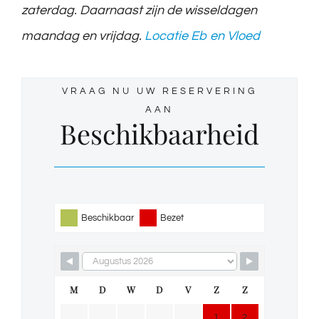
zaterdag. Daarnaast zijn de wisseldagen
maandag en vrijdag.
Locatie Eb en Vloed
VRAAG NU UW RESERVERING
AAN
Beschikbaarheid
Beschikbaar
Bezet
M
D
W
D
V
Z
Z
1
2