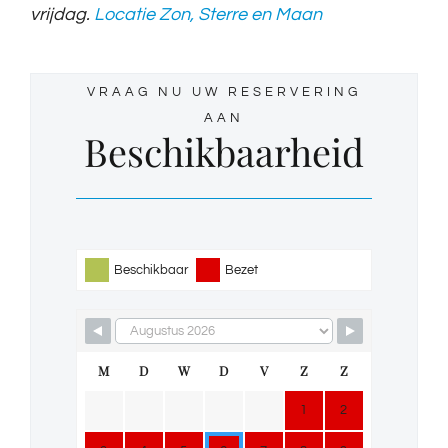
vrijdag.
Locatie Zon, Sterre en Maan
VRAAG NU UW RESERVERING
AAN
Beschikbaarheid
Beschikbaar
Bezet
M
D
W
D
V
Z
Z
1
2